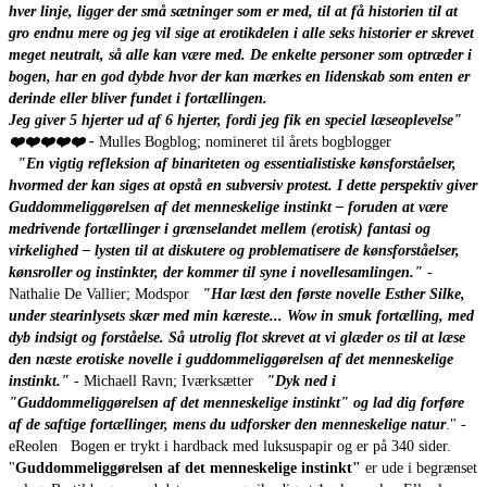
hver linje, ligger der små sætninger som er med, til at få historien til at
gro endnu mere og jeg vil sige at erotikdelen i alle seks historier er skrevet
meget neutralt, så alle kan være med. De enkelte personer som optræder i
bogen, har en god dybde hvor der kan mærkes en lidenskab som enten er
derinde eller bliver fundet i fortællingen.
Jeg giver 5 hjerter ud af 6 hjerter, fordi jeg fik en speciel læseoplevelse"
❤️❤️❤️❤️❤️ -
Mulles Bogblog; nomineret til årets bogblogger
"En vigtig refleksion af binariteten og essentialistiske kønsforståelser,
hvormed der kan siges at opstå en subversiv protest. I dette perspektiv giver
Guddommeliggørelsen af det menneskelige instinkt – foruden at være
medrivende fortællinger i grænselandet mellem (erotisk) fantasi og
virkelighed – lysten til at diskutere og problematisere de kønsforståelser,
kønsroller og instinkter, der kommer til syne i novellesamlingen."
-
Nathalie De Vallier; Modspor
"Har læst den første novelle Esther Silke,
under stearinlysets skær med min kæreste... Wow in smuk fortælling, med
dyb indsigt og forståelse. Så utrolig flot skrevet at vi glæder os til at læse
den næste erotiske novelle i guddommeliggørelsen af det menneskelige
instinkt."
- Michaell Ravn; Iværksætter
"Dyk ned i
"Guddommeliggørelsen af det menneskelige instinkt" og lad dig forføre
af de saftige fortællinger, mens du udforsker den menneskelige natur
." -
eReolen Bogen er trykt i hardback med luksuspapir og er på 340 sider.
"
Guddommeliggørelsen af det menneskelige instinkt"
er ude i begrænset