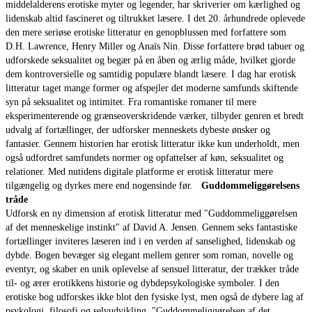
middelalderens erotiske myter og legender, har skriverier om kærlighed og
lidenskab altid fascineret og tiltrukket læsere. I det 20. århundrede oplevede
den mere seriøse erotiske litteratur en genopblussen med forfattere som
D.H. Lawrence, Henry Miller og Anaïs Nin. Disse forfattere brød tabuer og
udforskede seksualitet og begær på en åben og ærlig måde, hvilket gjorde
dem kontroversielle og samtidig populære blandt læsere. I dag har erotisk
litteratur taget mange former og afspejler det moderne samfunds skiftende
syn på seksualitet og intimitet. Fra romantiske romaner til mere
eksperimenterende og grænseoverskridende værker, tilbyder genren et bredt
udvalg af fortællinger, der udforsker menneskets dybeste ønsker og
fantasier. Gennem historien har erotisk litteratur ikke kun underholdt, men
også udfordret samfundets normer og opfattelser af køn, seksualitet og
relationer. Med nutidens digitale platforme er erotisk litteratur mere
tilgængelig og dyrkes mere end nogensinde før.
Guddommeliggørelsens
tråde
Udforsk en ny dimension af erotisk litteratur med "Guddommeliggørelsen
af det menneskelige instinkt" af David A. Jensen. Gennem seks fantastiske
fortællinger inviteres læseren ind i en verden af sanselighed, lidenskab og
dybde. Bogen bevæger sig elegant mellem genrer som roman, novelle og
eventyr, og skaber en unik oplevelse af sensuel litteratur, der trækker tråde
til- og ærer erotikkens historie og dybdepsykologiske symboler. I den
erotiske bog udforskes ikke blot den fysiske lyst, men også de dybere lag af
psykologi, filosofi og selvudvikling. "Guddommeliggørelsen af det