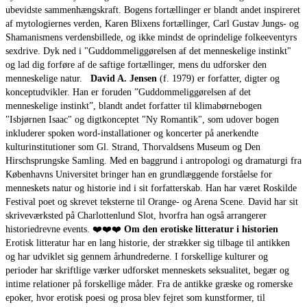
ubevidste sammenhængskraft. Bogens fortællinger er blandt andet inspireret
af mytologiernes verden, Karen Blixens fortællinger, Carl Gustav Jungs- og
Shamanismens verdensbillede, og ikke mindst de oprindelige folkeeventyrs
sexdrive. Dyk ned i "Guddommeliggørelsen af det menneskelige instinkt"
og lad dig forføre af de saftige fortællinger, mens du udforsker den
menneskelige natur.
David A. Jensen
(f. 1979) er forfatter, digter og
konceptudvikler. Han er foruden ”Guddommeliggørelsen af det
menneskelige instinkt”, blandt andet forfatter til klimabørnebogen
"Isbjørnen Isaac" og digtkonceptet "Ny Romantik", som udover bogen
inkluderer spoken word-installationer og koncerter på anerkendte
kulturinstitutioner som Gl. Strand, Thorvaldsens Museum og Den
Hirschsprungske Samling. Med en baggrund i antropologi og dramaturgi fra
Københavns Universitet bringer han en grundlæggende forståelse for
menneskets natur og historie ind i sit forfatterskab. Han har været Roskilde
Festival poet og skrevet teksterne til Orange- og Arena Scene. David har sit
skriveværksted på Charlottenlund Slot, hvorfra han også arrangerer
historiedrevne events. ❤️❤️❤️
Om den erotiske litteratur i historien
Erotisk litteratur har en lang historie, der strækker sig tilbage til antikken
og har udviklet sig gennem århundrederne. I forskellige kulturer og
perioder har skriftlige værker udforsket menneskets seksualitet, begær og
intime relationer på forskellige måder. Fra de antikke græske og romerske
epoker, hvor erotisk poesi og prosa blev fejret som kunstformer, til