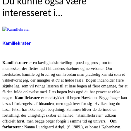
Du kunne også være
interesseret i…
Kamillekrater
Kamillekrater
er en kærlighedsfortælling i poesi og prosa, om to
mennesker, der flettes ind i hinandens skæbner og nervebaner. Om
forelskelse, kamille og brud, og om hvordan man pludselig kan stå som et
vakkelvornt
jeg
, der mangler et
du
at holde fast i. Bogen indeholder flere
skjulte lag, som vil tvinge læseren til at læse bogen af flere omgange, for at
få den fulde oplevelse med. Læs bogen hvis også du har prøvet at elske
nogen.
Kamillekrater
er modstykket til bogen Havskum. Begge bøger kan
læses i forlængelse af hinanden, men også hver for sig. Hvilken bog du
læser først, har ikke nogen betydning. Sammen bliver de derimod en
fortælling, der unægteligt skaber en helhed. ”Kamillerkrater” udkom
officielt først, men begge bøger forgår i samme tid og univers.
Om
forfatteren:
Nanna Lundgaard Arbøl, (f. 1989.), er bosat i København.