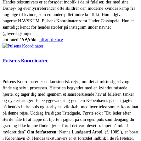
Hendes tekstunivers er et forsødet indblik i de rå følelser, der med sine
Disney- og eventyrsreferencer ofte skildrer den moderne kvindes kamp fra
ung pige til kvinde, som en underspillet indre konflikt. Hun udgivet
bøgerne HAVSKUM, Pulsens Koordinater samt Under Cassiopeia. Hun er
samtidigt kendt for hendes strofer på instagram under navnet
@hverdagslinjer.
not rated
199,95
kr.
Tilføj til kurv
Pulsens Koordinater
Pulsens Koordinater er en kunstnerisk rejse, om det at miste sig selv og
finde sig selv i processen. Historien begynder med en kvindes mistede
hjerte, og tager dig med igennem et sanseberusende hav af følelser, tanker
og nye erfaringer. En skyggevandring gennem Københavns gader i jagten
på hendes indre puls og storbyens vildskab, med hver tekst som et koordinat
på denne rejse. Uddrag fra digtet 'Istedgade, Første sok': "Du leder efter
sterile nåle til at lappe dit hjerte i jagten på din egen puls som dengang du
græd og ikke kunne finde hjertet fordi det var blevet trampet på midt i
myldretiden"
Om forfatteren:
Nanna Lundgaard Arbøl, (f. 1989.), er bosat
i København Ø. Hendes tekstunivers er et forsødet indblik i de rå følelser,