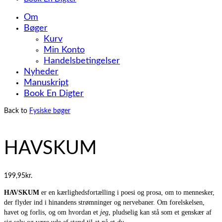
Om
Bøger
Kurv
Min Konto
Handelsbetingelser
Nyheder
Manuskript
Book En Digter
Back to
Fysiske bøger
HAVSKUM
199,95
kr.
HAVSKUM
er en kærlighedsfortælling i poesi og prosa, om to mennesker,
der flyder ind i hinandens strømninger og nervebaner. Om forelskelsen,
havet og forlis, og om hvordan et
jeg
, pludselig kan stå som et genskær af