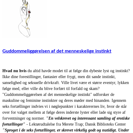
Guddommeliggørelsen af det menneskelige instinkt
Hvad nu hvis
du altid havde modet til at følge din dybeste lyst og instinkt?
Ikke dine forestillinger, fantasier eller frygt, men dit sande instinkt,
sanselighed og seksuelle drivkraft. Ville livet være et større eventyr, lykken
følge med, eller ville du blive forført til forfald og skam?
"Guddommeliggørelsen af det menneskelige instinkt" udforsker de
maskuline og feminine instinkter og deres møder med hinanden. Igennem
seks fortællinger indvies vi i nøglepunkter i karakterernes liv, hvor de står
over for valget mellem at følge deres inderste lyster eller lade sig styre af
forventninger og normer.
"En velskrevet og interessant samling af erotiske
fortællinger"
- Lektørudtalelse fra Merete Trap; Dansk Biblioteks Center
"Sproget i de seks fortællinger, er skrevet virkelig godt og nutidigt. Under