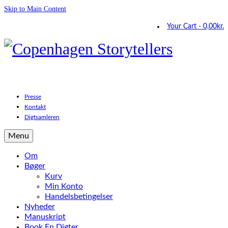
Skip to Main Content
Your Cart
-
0,00
kr.
Presse
Kontakt
Digtsamleren
Menu
Om
Bøger
Kurv
Min Konto
Handelsbetingelser
Nyheder
Manuskript
Book En Digter