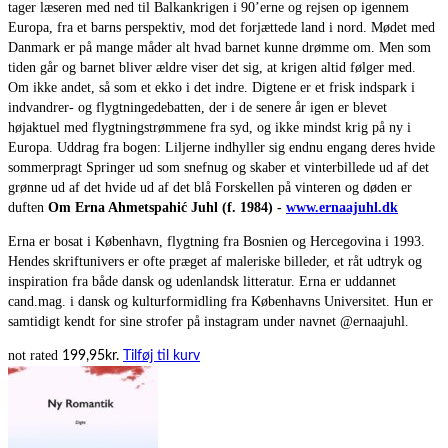
tager læseren med ned til Balkankrigen i 90’erne og rejsen op igennem
Europa, fra et barns perspektiv, mod det forjættede land i nord. Mødet med
Danmark er på mange måder alt hvad barnet kunne drømme om. Men som
tiden går og barnet bliver ældre viser det sig, at krigen altid følger med.
Om ikke andet, så som et ekko i det indre. Digtene er et frisk indspark i
indvandrer- og flygtningedebatten, der i de senere år igen er blevet
højaktuel med flygtningstrømmene fra syd, og ikke mindst krig på ny i
Europa. Uddrag fra bogen: Liljerne indhyller sig endnu engang deres hvide
sommerpragt Springer ud som snefnug og skaber et vinterbillede ud af det
grønne ud af det hvide ud af det blå Forskellen på vinteren og døden er
duften
Om Erna Ahmetspahić Juhl (f. 1984) -
www.ernaajuhl.dk
Erna er bosat i København, flygtning fra Bosnien og Hercegovina i 1993.
Hendes skriftunivers er ofte præget af maleriske billeder, et råt udtryk og
inspiration fra både dansk og udenlandsk litteratur. Erna er uddannet
cand.mag. i dansk og kulturformidling fra Københavns Universitet. Hun er
samtidigt kendt for sine strofer på instagram under navnet @ernaajuhl.
not rated
199,95
kr.
Tilføj til kurv