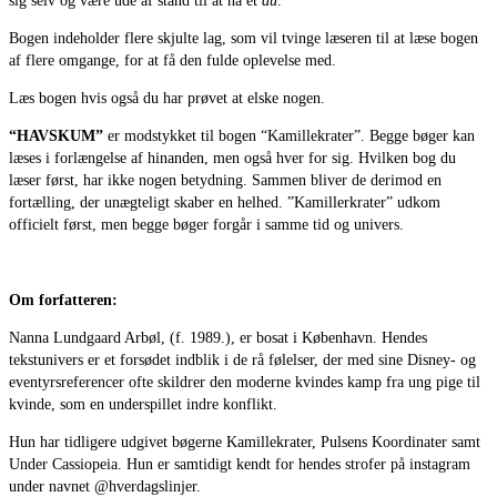
sig selv og være ude af stand til at nå et
du
.
Bogen indeholder flere skjulte lag, som vil tvinge læseren til at læse bogen
af flere omgange, for at få den fulde oplevelse med.
Læs bogen hvis også du har prøvet at elske nogen.
“HAVSKUM”
er modstykket til bogen “Kamillekrater”. Begge bøger kan
læses i forlængelse af hinanden, men også hver for sig. Hvilken bog du
læser først, har ikke nogen betydning. Sammen bliver de derimod en
fortælling, der unægteligt skaber en helhed. ”Kamillerkrater” udkom
officielt først, men begge bøger forgår i samme tid og univers.
Om forfatteren:
Nanna Lundgaard Arbøl, (f. 1989.), er bosat i København. Hendes
tekstunivers er et forsødet indblik i de rå følelser, der med sine Disney- og
eventyrsreferencer ofte skildrer den moderne kvindes kamp fra ung pige til
kvinde, som en underspillet indre konflikt.
Hun har tidligere udgivet bøgerne Kamillekrater, Pulsens Koordinater samt
Under Cassiopeia. Hun er samtidigt kendt for hendes strofer på instagram
under navnet @hverdagslinjer.