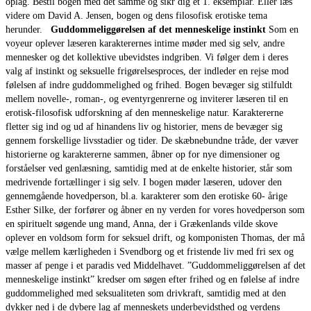
oplag. Bestil bogen med det samme og sikr dig et 1. eksemplar. Eller læs
videre om David A. Jensen, bogen og dens filosofisk erotiske tema
herunder.
Guddommeliggørelsen af det menneskelige instinkt
Som en
voyeur oplever læseren karakterernes intime møder med sig selv, andre
mennesker og det kollektive ubevidstes indgriben. Vi følger dem i deres
valg af instinkt og seksuelle frigørelsesproces, der indleder en rejse mod
følelsen af indre guddommelighed og frihed. Bogen bevæger sig stilfuldt
mellem novelle-, roman-, og eventyrgenrerne og inviterer læseren til en
erotisk-filosofisk udforskning af den menneskelige natur. Karaktererne
fletter sig ind og ud af hinandens liv og historier, mens de bevæger sig
gennem forskellige livsstadier og tider. De skæbnebundne tråde, der væver
historierne og karaktererne sammen, åbner op for nye dimensioner og
forståelser ved genlæsning, samtidig med at de enkelte historier, står som
medrivende fortællinger i sig selv. I bogen møder læseren, udover den
gennemgående hovedperson, bl.a. karakterer som den erotiske 60- årige
Esther Silke, der forfører og åbner en ny verden for vores hovedperson som
en spirituelt søgende ung mand, Anna, der i Grækenlands vilde skove
oplever en voldsom form for seksuel drift, og komponisten Thomas, der må
vælge mellem kærligheden i Svendborg og et fristende liv med fri sex og
masser af penge i et paradis ved Middelhavet. ”Guddommeliggørelsen af det
menneskelige instinkt” kredser om søgen efter frihed og en følelse af indre
guddommelighed med seksualiteten som drivkraft, samtidig med at den
dykker ned i de dybere lag af menneskets underbevidsthed og verdens