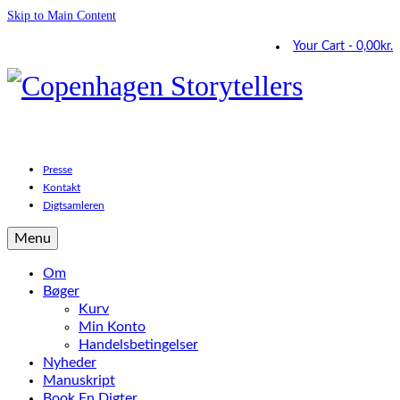
Skip to Main Content
Your Cart
-
0,00
kr.
Presse
Kontakt
Digtsamleren
Menu
Om
Bøger
Kurv
Min Konto
Handelsbetingelser
Nyheder
Manuskript
Book En Digter