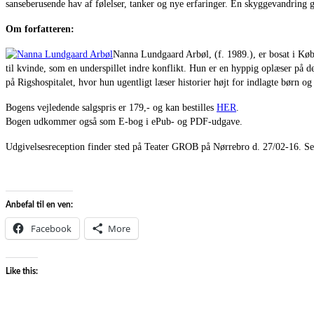
sanseberusende hav af følelser, tanker og nye erfaringer. En skyggevandring 
Om forfatteren:
Nanna Lundgaard Arbøl, (f. 1989.), er bosat i Købe
til kvinde, som en underspillet indre konflikt. Hun er en hyppig oplæser på 
på Rigshospitalet, hvor hun ugentligt læser historier højt for indlagte børn og
Bogens vejledende salgspris er 179,- og kan bestilles
HER
.
Bogen udkommer også som E-bog i ePub- og PDF-udgave.
Udgivelsesreception finder sted på Teater GROB på Nørrebro d. 27/02-16. S
Anbefal til en ven:
Facebook
More
Like this: