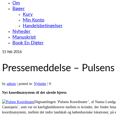
Om
Bøger
Kurv
Min Konto
Handelsbetingelser
Nyheder
Manuskript
Book En Digter
15
feb 2016
Pressemeddelse – Pulsens
by
admin
|
posted in:
Nyheder
|
0
Nyt koordinatsystem til det sårede hjerte.
Digtsamlingen ’Pulsens Koordinater’, af Nanna Lundga
Cassiopeia’, som var en kærlighedshistorie mellem to kvinder, der finder hina
koordinatsystem, mellem det indre landskab og københavnske lokationer, på en