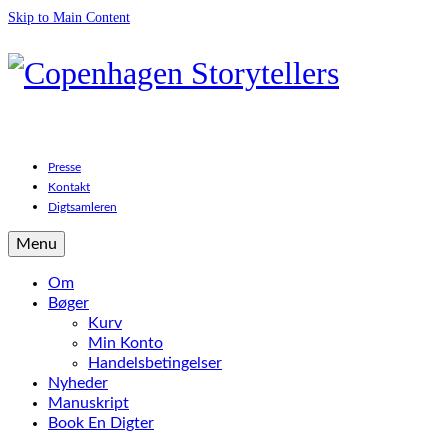
Skip to Main Content
Presse
Kontakt
Digtsamleren
Menu
Om
Bøger
Kurv
Min Konto
Handelsbetingelser
Nyheder
Manuskript
Book En Digter