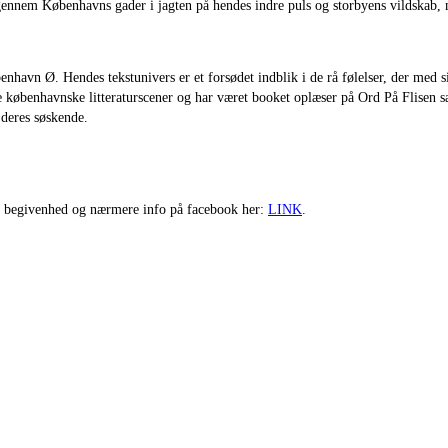
gennem Københavns gader i jagten på hendes indre puls og storbyens vildskab, 
nhavn Ø. Hendes tekstunivers er et forsødet indblik i de rå følelser, der med 
de københavnske litteraturscener og har været booket oplæser på Ord På Flisen
 deres søskende.
e begivenhed og nærmere info på facebook her:
LINK
.